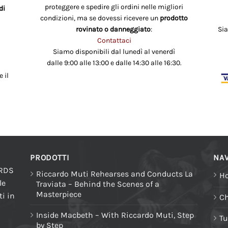
proteggere e spedire gli ordini nelle migliori
di
condizioni, ma se dovessi ricevere un
prodotto
rovinato o danneggiato
:
Si
Contattaci
Siamo disponibili dal lunedì al venerdì
dalle 9:00 alle 13:00 e dalle 14:30 alle 16:30.
 il
PRODOTTI
NAV
ORDS
Riccardo Muti Rehearses and Conducts La
H
le
Traviata – Behind the Scenes of a
Masterpiece
i in
Ch
Inside Macbeth – With Riccardo Muti, Step
Tu
by Step