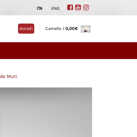
ITA
|
ENG
Accedi
Carrello /
0,00
€
G
rdo Muti