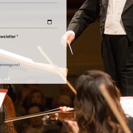
ewsletter
*
 proseguire)