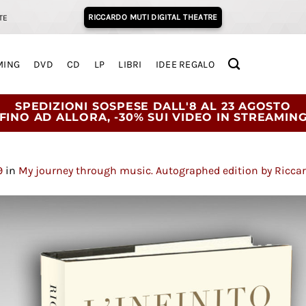
RICCARDO MUTI DIGITAL THEATRE
TE
MING
DVD
CD
LP
LIBRI
IDEE REGALO
SPEDIZIONI SOSPESE DALL'8 AL 23 AGOSTO
FINO AD ALLORA, -30% SUI VIDEO IN STREAMIN
9
in
My journey through music. Autographed edition by Ricca