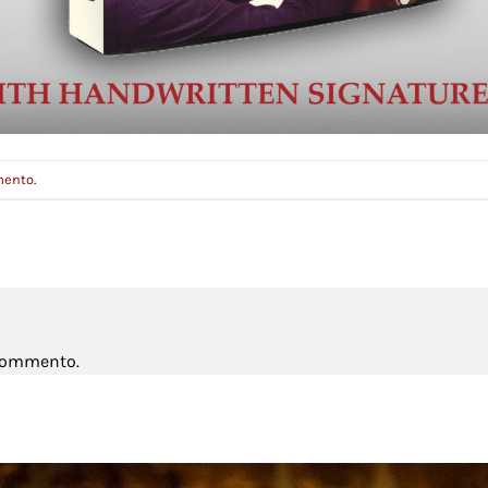
mento
.
 commento.