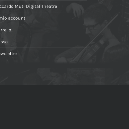
ccardo Muti Digital Theatre
 mio account
rrello
assa
wsletter