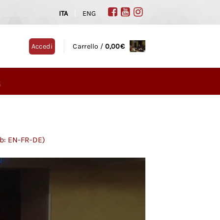
ITA
|
ENG
Accedi
Carrello /
0,00
€
G
b: EN-FR-DE)