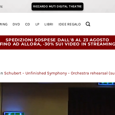
RICCARDO MUTI DIGITAL THEATRE
TE
MING
DVD
CD
LP
LIBRI
IDEE REGALO
SPEDIZIONI SOSPESE DALL'8 AL 23 AGOSTO
FINO AD ALLORA, -30% SUI VIDEO IN STREAMIN
in
Schubert – Unfinished Symphony – Orchestra rehearsal (su