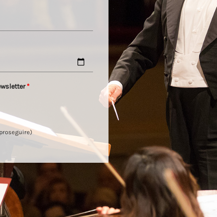
ewsletter
*
 proseguire)