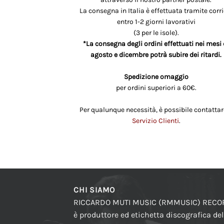
La consegna in Italia è effettuata tramite corri
entro 1-2 giorni lavorativi
(3 per le isole).
*La consegna degli ordini effettuati nei mesi 
agosto e dicembre potrà subire dei ritardi.
Spedizione omaggio
per ordini superiori a 60€.
Per qualunque necessità, è possibile contattare
Servizio Clienti
.
CHI SIAMO
RICCARDO MUTI MUSIC (RMMUSIC) REC
è produttore ed etichetta discografica del