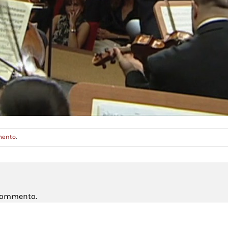
mento
.
 commento.