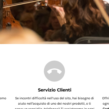
Servizio Clienti
remo
Se incontri difficoltà nell’uso del sito, hai bisogno di
Offr
aiuto nell'acquisto di uno dei nostri prodotti, o ti
ogni
serve un consiglio, telefonaci! Ti assisteremo in ogni
Cart