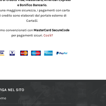
e Bonifico Bancario.
 una maggiore sicurezza, i pagamenti con carta
i credito sono elaborati dal portale esterno di
CartaSì.
amo convenzionati con
MasterCard SecureCode
per pagamenti sicuri.
Cos'è?
IGA NEL SITO
ome