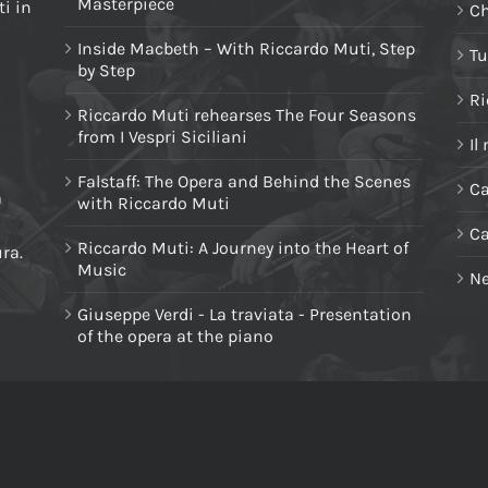
Masterpiece
i in
Ch
Inside Macbeth – With Riccardo Muti, Step
Tu
by Step
Ri
Riccardo Muti rehearses The Four Seasons
from I Vespri Siciliani
Il
Falstaff: The Opera and Behind the Scenes
Ca
a
with Riccardo Muti
C
Riccardo Muti: A Journey into the Heart of
ura.
Music
Ne
Giuseppe Verdi - La traviata - Presentation
of the opera at the piano