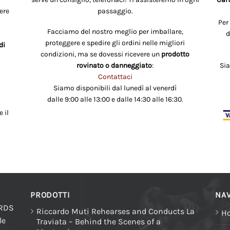
ere
passaggio.
Per
Facciamo del nostro meglio per imballare,
d
proteggere e spedire gli ordini nelle migliori
di
condizioni, ma se dovessi ricevere un
prodotto
rovinato o danneggiato
:
Si
Contattaci
Siamo disponibili dal lunedì al venerdì
dalle 9:00 alle 13:00 e dalle 14:30 alle 16:30.
 il
PRODOTTI
NAV
ORDS
Riccardo Muti Rehearses and Conducts La
H
le
Traviata – Behind the Scenes of a