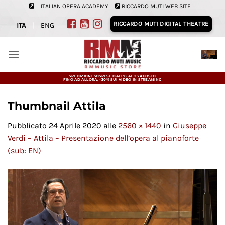
Salta
ITALIAN OPERA ACADEMY
RICCARDO MUTI WEB SITE
ai
RICCARDO MUTI DIGITAL THEATRE
ITA
|
ENG
contenuti
SPEDIZIONI SOSPESE DALL'8 AL 23 AGOSTO
FINO AD ALLORA, -30% SUI VIDEO IN STREAMING
Thumbnail Attila
Pubblicato
24 Aprile 2020
alle
2560 × 1440
in
Giuseppe
Verdi – Attila – Presentazione dell’opera al pianoforte
(sub: EN)