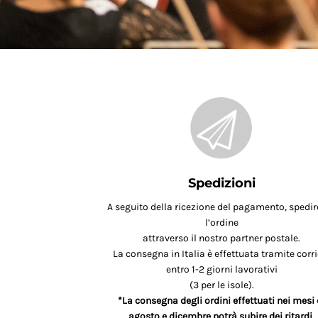
Spedizioni
A seguito della ricezione del pagamento, spedi
l’ordine
attraverso il nostro partner postale.
La consegna in Italia è effettuata tramite corri
entro 1-2 giorni lavorativi
(3 per le isole).
*La consegna degli ordini effettuati nei mesi 
agosto e dicembre potrà subire dei ritardi.