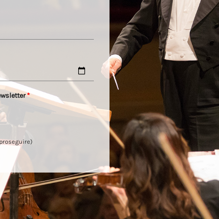
ewsletter
*
 proseguire)