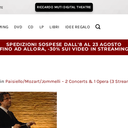
RICCARDO MUTI DIGITAL THEATRE
TE
MING
DVD
CD
LP
LIBRI
IDEE REGALO
SPEDIZIONI SOSPESE DALL'8 AL 23 AGOSTO
FINO AD ALLORA, -30% SUI VIDEO IN STREAMIN
in
Paisiello/Mozart/Jommelli – 2 Concerts & 1 Opera (3 Strea