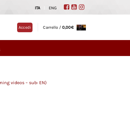
ITA
|
ENG
Accedi
Carrello /
0,00
€
G
ming videos – sub: EN)