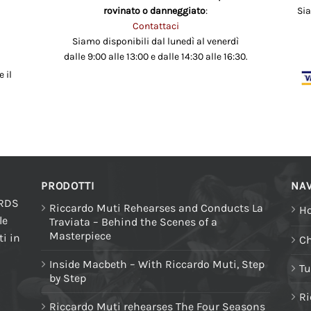
rovinato o danneggiato
:
Si
Contattaci
Siamo disponibili dal lunedì al venerdì
dalle 9:00 alle 13:00 e dalle 14:30 alle 16:30.
 il
PRODOTTI
NAV
ORDS
Riccardo Muti Rehearses and Conducts La
H
le
Traviata – Behind the Scenes of a
Masterpiece
i in
Ch
Inside Macbeth – With Riccardo Muti, Step
Tu
by Step
Ri
Riccardo Muti rehearses The Four Seasons