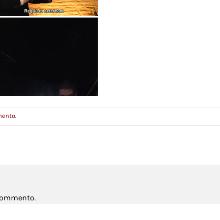
mento
.
 commento.