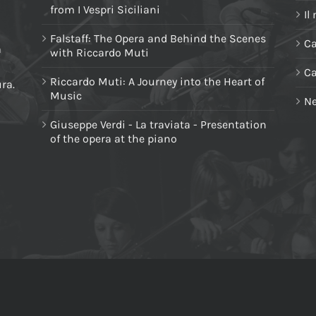
from I Vespri Siciliani
Il
Falstaff: The Opera and Behind the Scenes
Ca
a
with Riccardo Muti
C
Riccardo Muti: A Journey into the Heart of
ura.
Music
Ne
Giuseppe Verdi - La traviata - Presentation
of the opera at the piano
ONDIZIONI GENERALI DI VENDITA
COOKIE POLICY
 C.F. e Partita IVA: 02420810398