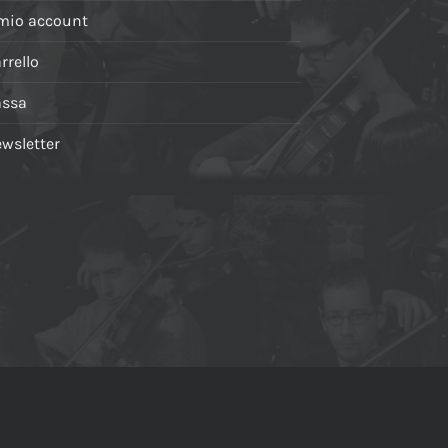
 mio account
rrello
assa
wsletter