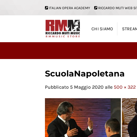
Salta
ITALIAN OPERA ACADEMY
RICCARDO MUTI WEB SI
ai
contenuti
CHI SIAMO
STREA
ScuolaNapoletana
Pubblicato
5 Maggio 2020
alle
500 × 322