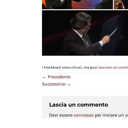
I trackback sono chiusi, ma puoi
lasciare un com
←
Precedente
Successivo
→
Lascia un commento
Devi essere
connesso
per inviare un