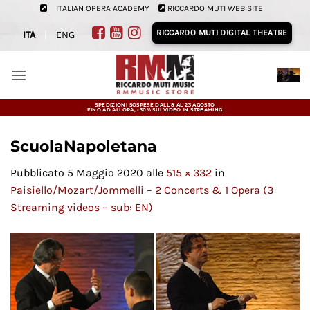
Salta
ITALIAN OPERA ACADEMY
RICCARDO MUTI WEB SITE
ai
RICCARDO MUTI DIGITAL THEATRE
ITA
|
ENG
contenuti
SPEDIZIONI SOSPESE DALL'8 AL 23 AGOSTO
FINO AD ALLORA, -30% SUI VIDEO IN STREAMING
ScuolaNapoletana
Pubblicato
5 Maggio 2020
alle
515 × 332
in
Paisiello/Mozart/Jommelli – 2 Concerts & 1 Opera (3
Streaming videos – sub: EN)