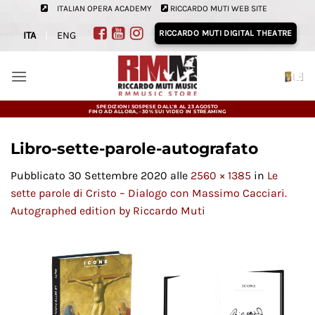
Salta
ITALIAN OPERA ACADEMY
RICCARDO MUTI WEB SITE
ai
RICCARDO MUTI DIGITAL THEATRE
ITA
|
ENG
contenuti
SPEDIZIONI SOSPESE DALL'8 AL 23 AGOSTO
FINO AD ALLORA, -30% SUI VIDEO IN STREAMING
Libro-sette-parole-autografato
Pubblicato
30 Settembre 2020
alle
2560 × 1385
in
Le
sette parole di Cristo – Dialogo con Massimo Cacciari.
Autographed edition by Riccardo Muti