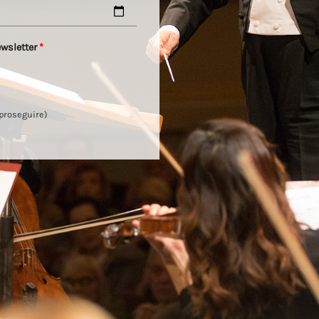
ewsletter
*
 proseguire)