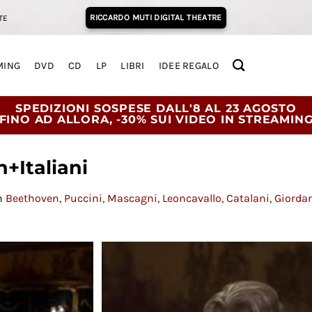
RICCARDO MUTI DIGITAL THEATRE
TE
MING
DVD
CD
LP
LIBRI
IDEE REGALO
SPEDIZIONI SOSPESE DALL'8 AL 23 AGOSTO
FINO AD ALLORA, -30% SUI VIDEO IN STREAMIN
+Italiani
n
Beethoven, Puccini, Mascagni, Leoncavallo, Catalani, Giord