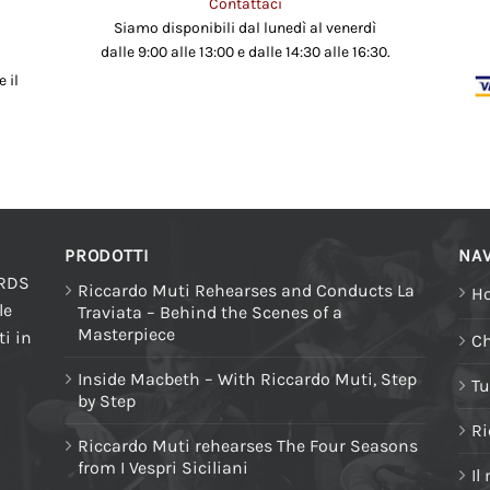
Contattaci
Siamo disponibili dal lunedì al venerdì
dalle 9:00 alle 13:00 e dalle 14:30 alle 16:30.
 il
PRODOTTI
NAV
ORDS
Riccardo Muti Rehearses and Conducts La
H
le
Traviata – Behind the Scenes of a
Masterpiece
i in
Ch
Inside Macbeth – With Riccardo Muti, Step
Tu
by Step
Ri
Riccardo Muti rehearses The Four Seasons
from I Vespri Siciliani
Il