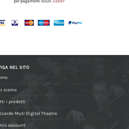
per pagamenti sicuri.
Cos'è?
IGA NEL SITO
ome
i siamo
tti i prodotti
ccardo Muti Digital Theatre
 mio account