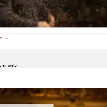
mento
.
 commento.