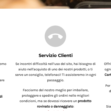
Servizio Clienti
remo
Se incontri difficoltà nell’uso del sito, hai bisogno di
Offr
aiuto nell'acquisto di uno dei nostri prodotti, o ti
ogni
serve un consiglio, telefonaci! Ti assisteremo in ogni
Cart
ere
passaggio.
Per
Facciamo del nostro meglio per imballare,
d
proteggere e spedire gli ordini nelle migliori
di
condizioni, ma se dovessi ricevere un
prodotto
rovinato o danneggiato
:
Si