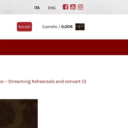
ITA
|
ENG
Accedi
Carrello /
0,00
€
G
ano – Streaming Rehearsals and concert (3