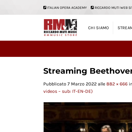
Salta
ITALIAN OPERA ACADEMY
RICCARDO MUTI WEB SI
ai
contenuti
CHI SIAMO
STREA
Streaming Beethoven
Pubblicato
7 Marzo 2022
alle
882 × 666
i
videos – sub: IT-EN-DE)