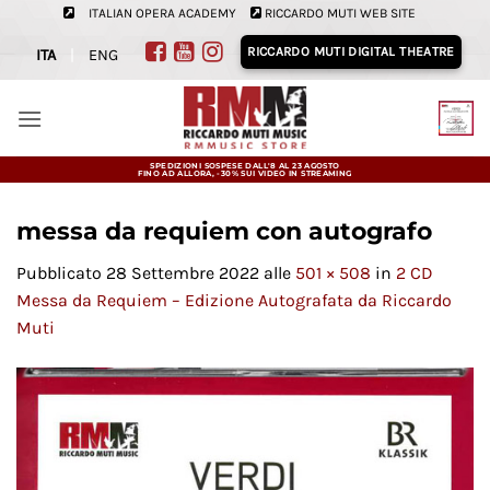
Salta
ITALIAN OPERA ACADEMY
RICCARDO MUTI WEB SITE
ai
RICCARDO MUTI DIGITAL THEATRE
ITA
|
ENG
contenuti
SPEDIZIONI SOSPESE DALL'8 AL 23 AGOSTO
FINO AD ALLORA, -30% SUI VIDEO IN STREAMING
messa da requiem con autografo
Pubblicato
28 Settembre 2022
alle
501 × 508
in
2 CD
Messa da Requiem – Edizione Autografata da Riccardo
Muti