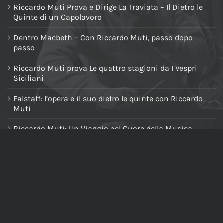
Riccardo Muti Prova e Dirige La Traviata – Il Dietro le
Quinte di un Capolavoro
Dentro Macbeth – Con Riccardo Muti, passo dopo
passo
Riccardo Muti prova Le quattro stagioni da I Vespri
Siciliani
Falstaff: l’opera e il suo dietro le quinte con Riccardo
Muti
Riccardo Muti: Un Viaggio nel Cuore della Musica
Riccardo Muti Dirige il Requiem di Verdi
NAVIGA NEL SITO
Home
Chi siamo