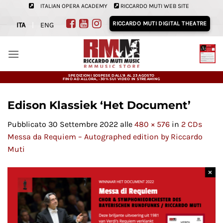
Salta
ITALIAN OPERA ACADEMY
RICCARDO MUTI WEB SITE
ai
RICCARDO MUTI DIGITAL THEATRE
ITA
|
ENG
contenuti
SPEDIZIONI SOSPESE DALL'8 AL 23 AGOSTO
FINO AD ALLORA, -30% SUI VIDEO IN STREAMING
Edison Klassiek ‘Het Document’
Pubblicato
30 Settembre 2022
alle
480 × 576
in
2 CDs
Messa da Requiem – Autographed edition by Riccardo
Muti