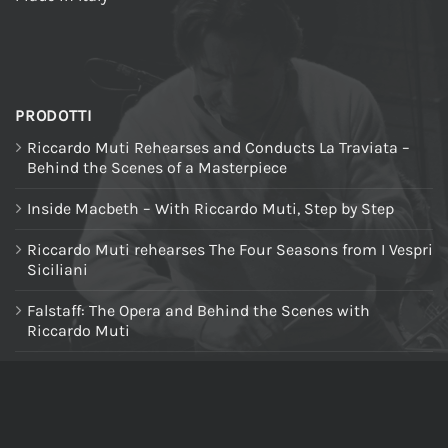
PRODOTTI
Riccardo Muti Rehearses and Conducts La Traviata –
Behind the Scenes of a Masterpiece
Inside Macbeth – With Riccardo Muti, Step by Step
Riccardo Muti rehearses The Four Seasons from I Vespri
Siciliani
Falstaff: The Opera and Behind the Scenes with
Riccardo Muti
Riccardo Muti: A Journey into the Heart of Music
Giuseppe Verdi - La traviata - Presentation of the opera
at the piano