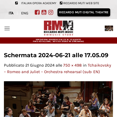
Salta
ITALIAN OPERA ACADEMY
RICCARDO MUTI WEB SITE
ai
RICCARDO MUTI DIGITAL THEATRE
ITA
|
ENG
contenuti
SPEDIZIONI SOSPESE DALL'8 AL 23 AGOSTO
FINO AD ALLORA, -30% SUI VIDEO IN STREAMING
Schermata 2024-06-21 alle 17.05.09
Pubblicato
21 Giugno 2024
alle
750 × 498
in
Tchaikovsky
– Romeo and Juliet – Orchestra rehearsal (sub: EN)