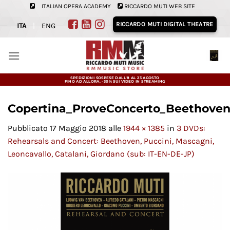
Salta
ITALIAN OPERA ACADEMY
RICCARDO MUTI WEB SITE
ai
RICCARDO MUTI DIGITAL THEATRE
ITA
|
ENG
contenuti
SPEDIZIONI SOSPESE DALL'8 AL 23 AGOSTO
FINO AD ALLORA, -30% SUI VIDEO IN STREAMING
Copertina_ProveConcerto_Beethoven
Pubblicato
17 Maggio 2018
alle
1944 × 1385
in
3 DVDs:
Rehearsals and Concert: Beethoven, Puccini, Mascagni,
Leoncavallo, Catalani, Giordano (sub: IT-EN-DE-JP)