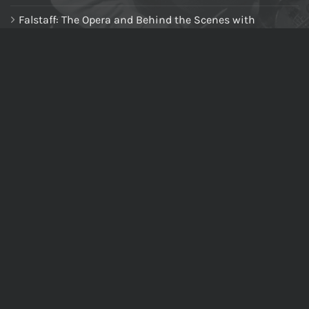
Falstaff: The Opera and Behind the Scenes with
Riccardo Muti
Riccardo Muti: A Journey into the Heart of Music
Giuseppe Verdi - La traviata - Presentation of the opera
at the piano
NAVIGA NEL SITO
Home
Chi siamo
Tutti i prodotti
Riccardo Muti Digital Theatre
Il mio account