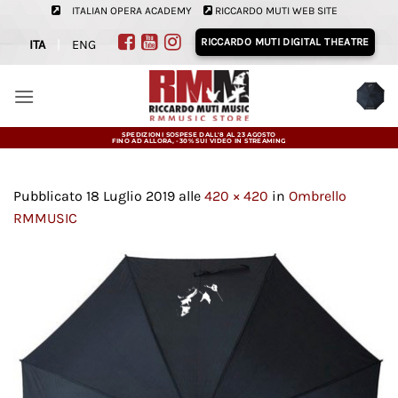
Salta
ITALIAN OPERA ACADEMY
RICCARDO MUTI WEB SITE
ai
RICCARDO MUTI DIGITAL THEATRE
ITA
|
ENG
contenuti
SPEDIZIONI SOSPESE DALL'8 AL 23 AGOSTO
FINO AD ALLORA, -30% SUI VIDEO IN STREAMING
Pubblicato
18 Luglio 2019
alle
420 × 420
in
Ombrello
RMMUSIC