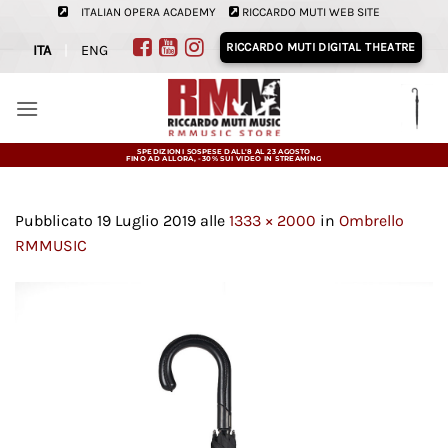
Salta
ITALIAN OPERA ACADEMY
RICCARDO MUTI WEB SITE
ai
RICCARDO MUTI DIGITAL THEATRE
ITA
|
ENG
contenuti
SPEDIZIONI SOSPESE DALL'8 AL 23 AGOSTO
FINO AD ALLORA, -30% SUI VIDEO IN STREAMING
Pubblicato
19 Luglio 2019
alle
1333 × 2000
in
Ombrello
RMMUSIC