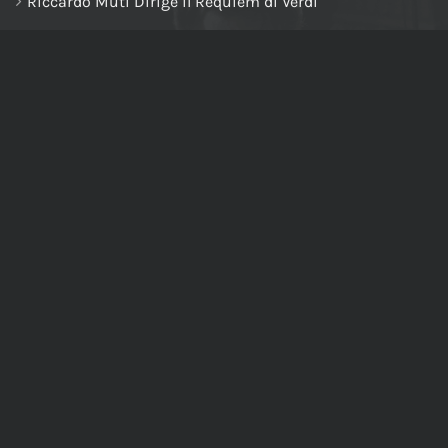
Riccardo Muti Dirige il Requiem di Verdi
NAVIGA NEL SITO
Home
Chi siamo
Tutti i prodotti
Riccardo Muti Digital Theatre
Il mio account
Carrello
Cassa
Newsletter