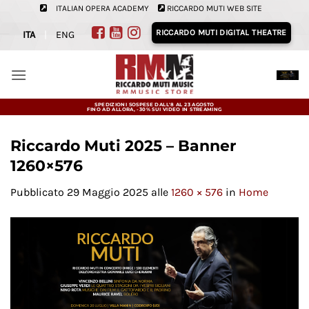
Salta
ITALIAN OPERA ACADEMY
RICCARDO MUTI WEB SITE
ai
RICCARDO MUTI DIGITAL THEATRE
ITA
|
ENG
contenuti
SPEDIZIONI SOSPESE DALL'8 AL 23 AGOSTO
FINO AD ALLORA, -30% SUI VIDEO IN STREAMING
Riccardo Muti 2025 – Banner
1260×576
Pubblicato
29 Maggio 2025
alle
1260 × 576
in
Home