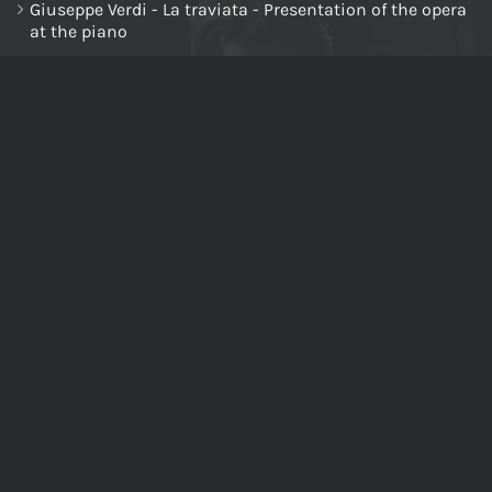
Giuseppe Verdi - La traviata - Presentation of the opera
at the piano
NAVIGA NEL SITO
Home
Chi siamo
Tutti i prodotti
Riccardo Muti Digital Theatre
Il mio account
Carrello
Cassa
Newsletter