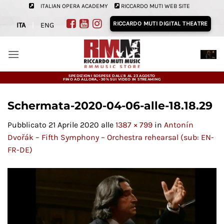
Salta
ITALIAN OPERA ACADEMY
RICCARDO MUTI WEB SITE
ai
RICCARDO MUTI DIGITAL THEATRE
ITA
|
ENG
contenuti
SPEDIZIONI SOSPESE DALL'8 AL 23 AGOSTO
FINO AD ALLORA, -30% SUI VIDEO IN STREAMING
Schermata-2020-04-06-alle-18.18.29
Pubblicato
21 Aprile 2020
alle
1387 × 799
in
Antonín
Dvořák – Fifth Symphony – Orchestra rehearsal (sub: EN-
FR-DE)