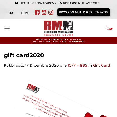
Salta
ITALIAN OPERA ACADEMY
RICCARDO MUTI WEB SITE
ai
RICCARDO MUTI DIGITAL THEATRE
ITA
|
ENG
contenuti
SPEDIZIONI SOSPESE DALL'8 AL 23 AGOSTO
FINO AD ALLORA, -30% SUI VIDEO IN STREAMING
gift card2020
Pubblicato
17 Dicembre 2020
alle
1077 × 865
in
Gift Card