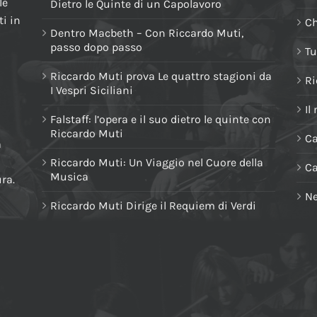
le
Dietro le Quinte di un Capolavoro
i in
Ch
Dentro Macbeth – Con Riccardo Muti,
passo dopo passo
Tu
Riccardo Muti prova Le quattro stagioni da
Ri
I Vespri Siciliani
Il
Falstaff: l’opera e il suo dietro le quinte con
Riccardo Muti
Ca
a
Riccardo Muti: Un Viaggio nel Cuore della
C
Musica
ura.
Ne
Riccardo Muti Dirige il Requiem di Verdi