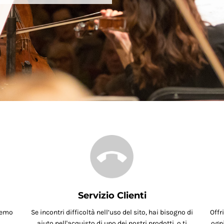
Servizio Clienti
remo
Se incontri difficoltà nell’uso del sito, hai bisogno di
Offr
aiuto nell'acquisto di uno dei nostri prodotti, o ti
ogni