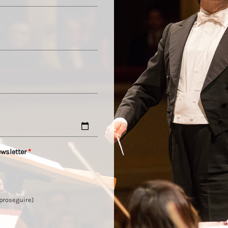
ewsletter
*
 proseguire)