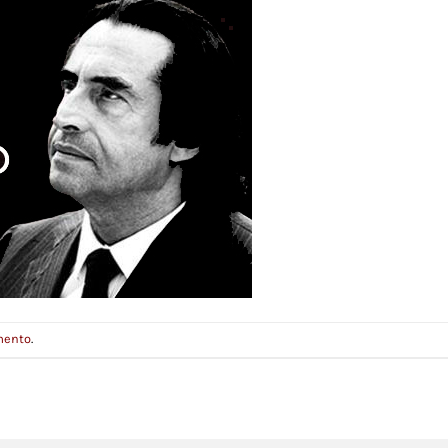
mento
.