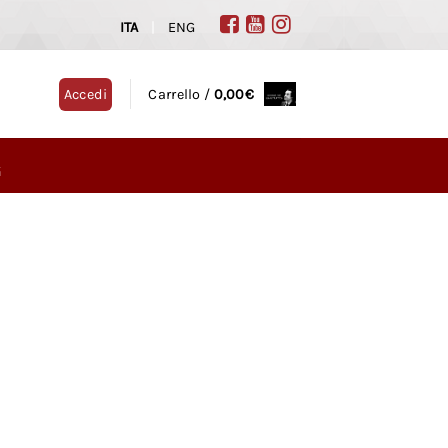
ITA
|
ENG
Accedi
Carrello /
0,00
€
G