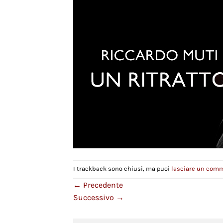
I trackback sono chiusi, ma puoi
lasciare un com
←
Precedente
Successivo
→