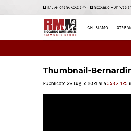
Salta
ITALIAN OPERA ACADEMY
RICCARDO MUTI WEB SI
ai
contenuti
CHI SIAMO
STREA
Thumbnail-Bernardin
Pubblicato
28 Luglio 2021
alle
553 × 425
i