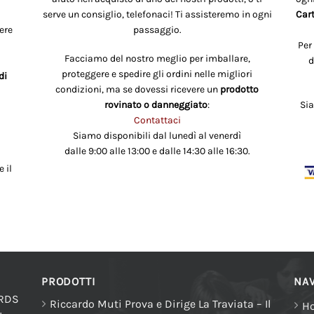
serve un consiglio, telefonaci! Ti assisteremo in ogni
Cart
ere
passaggio.
Per
Facciamo del nostro meglio per imballare,
d
proteggere e spedire gli ordini nelle migliori
di
condizioni, ma se dovessi ricevere un
prodotto
rovinato o danneggiato
:
Si
Contattaci
Siamo disponibili dal lunedì al venerdì
dalle 9:00 alle 13:00 e dalle 14:30 alle 16:30.
 il
PRODOTTI
NAV
ORDS
Riccardo Muti Prova e Dirige La Traviata – Il
H