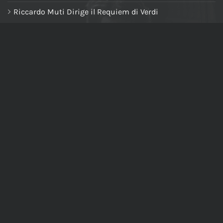
Riccardo Muti Dirige il Requiem di Verdi
NAVIGA NEL SITO
Home
Chi siamo
Tutti i prodotti
Riccardo Muti Digital Theatre
Il mio account
Carrello
Cassa
Newsletter