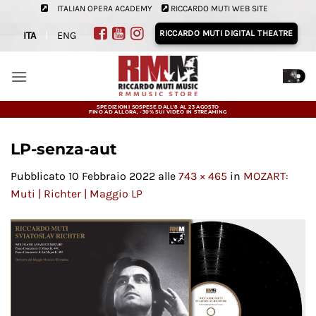
Salta
ITALIAN OPERA ACADEMY
RICCARDO MUTI WEB SITE
ai
RICCARDO MUTI DIGITAL THEATRE
ITA
|
ENG
contenuti
SPEDIZIONI SOSPESE DALL'8 AL 23 AGOSTO
FINO AD ALLORA, -30% SUI VIDEO IN STREAMING
LP-senza-aut
Pubblicato
10 Febbraio 2022
alle
743 × 465
in
MOZART:
Muti | Richter | Maggio LP