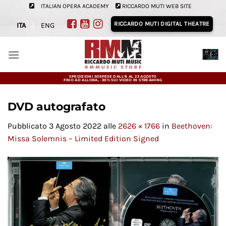
Salta
ITALIAN OPERA ACADEMY
RICCARDO MUTI WEB SITE
ai
RICCARDO MUTI DIGITAL THEATRE
ITA
|
ENG
contenuti
SPEDIZIONI SOSPESE DALL'8 AL 23 AGOSTO
FINO AD ALLORA, -30% SUI VIDEO IN STREAMING
DVD autografato
Pubblicato
3 Agosto 2022
alle
2626 × 1766
in
Beethoven:
Missa Solemnis – Limited Edition Signed