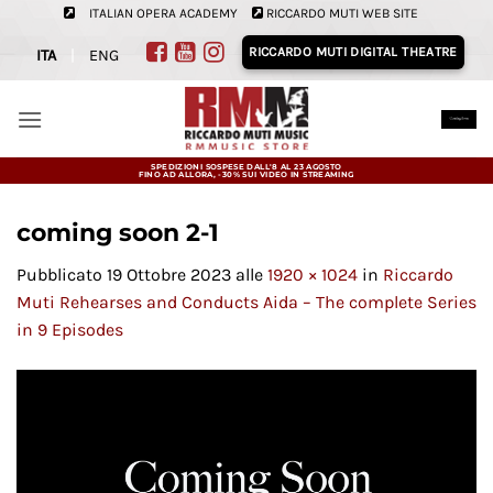
Salta
ITALIAN OPERA ACADEMY
RICCARDO MUTI WEB SITE
ai
RICCARDO MUTI DIGITAL THEATRE
ITA
|
ENG
contenuti
SPEDIZIONI SOSPESE DALL'8 AL 23 AGOSTO
FINO AD ALLORA, -30% SUI VIDEO IN STREAMING
coming soon 2-1
Pubblicato
19 Ottobre 2023
alle
1920 × 1024
in
Riccardo
Muti Rehearses and Conducts Aida – The complete Series
in 9 Episodes