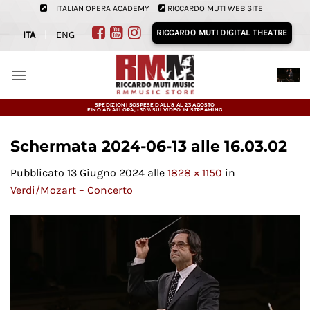
Salta
ITALIAN OPERA ACADEMY
RICCARDO MUTI WEB SITE
ai
RICCARDO MUTI DIGITAL THEATRE
ITA
|
ENG
contenuti
SPEDIZIONI SOSPESE DALL'8 AL 23 AGOSTO
FINO AD ALLORA, -30% SUI VIDEO IN STREAMING
Schermata 2024-06-13 alle 16.03.02
Pubblicato
13 Giugno 2024
alle
1828 × 1150
in
Verdi/Mozart – Concerto