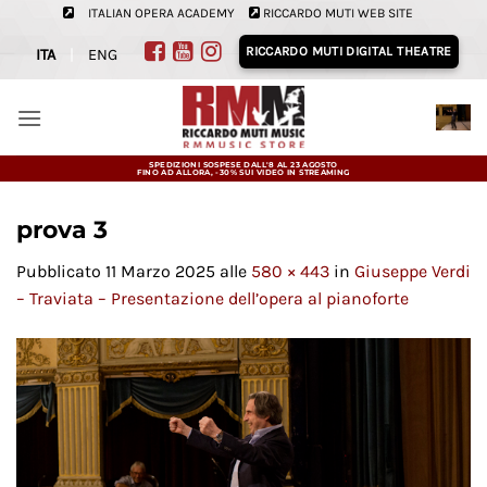
Salta
ITALIAN OPERA ACADEMY
RICCARDO MUTI WEB SITE
ai
RICCARDO MUTI DIGITAL THEATRE
ITA
|
ENG
contenuti
SPEDIZIONI SOSPESE DALL'8 AL 23 AGOSTO
FINO AD ALLORA, -30% SUI VIDEO IN STREAMING
prova 3
Pubblicato
11 Marzo 2025
alle
580 × 443
in
Giuseppe Verdi
– Traviata – Presentazione dell’opera al pianoforte