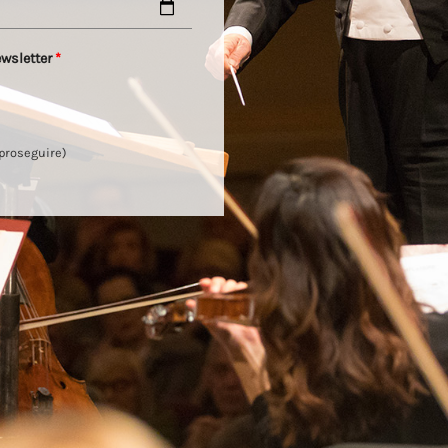
ewsletter
*
 proseguire)