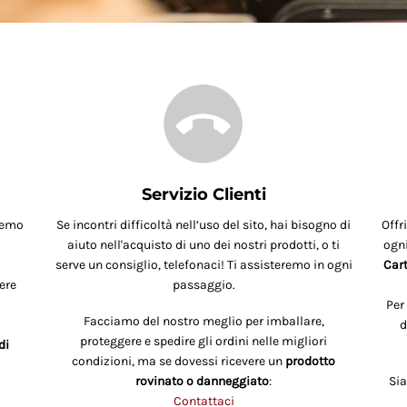
Servizio Clienti
remo
Se incontri difficoltà nell’uso del sito, hai bisogno di
Offr
aiuto nell'acquisto di uno dei nostri prodotti, o ti
ogni
serve un consiglio, telefonaci! Ti assisteremo in ogni
Cart
ere
passaggio.
Per
Facciamo del nostro meglio per imballare,
d
proteggere e spedire gli ordini nelle migliori
di
condizioni, ma se dovessi ricevere un
prodotto
rovinato o danneggiato
:
Si
Contattaci