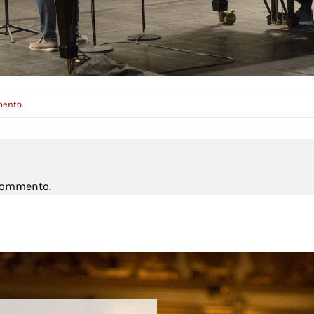
mento
.
 commento.