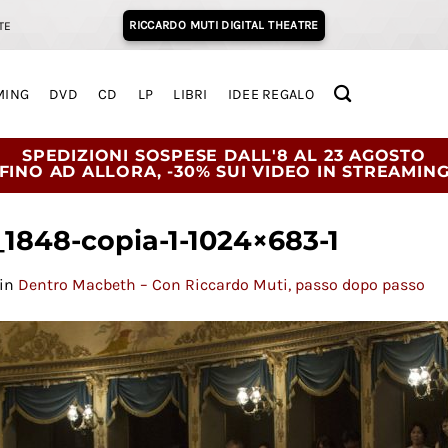
RICCARDO MUTI DIGITAL THEATRE
TE
MING
DVD
CD
LP
LIBRI
IDEE REGALO
SPEDIZIONI SOSPESE DALL'8 AL 23 AGOSTO
FINO AD ALLORA, -30% SUI VIDEO IN STREAMIN
8_1848-copia-1-1024×683-1
in
Dentro Macbeth – Con Riccardo Muti, passo dopo passo