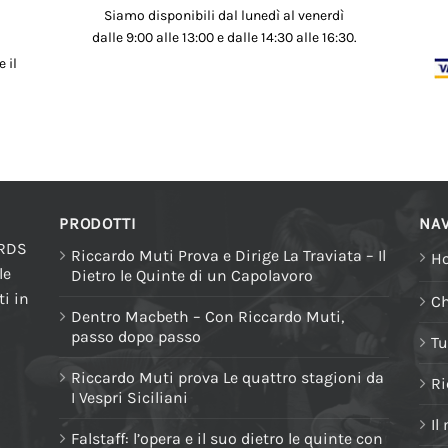
Siamo disponibili dal lunedì al venerdì
dalle 9:00 alle 13:00 e dalle 14:30 alle 16:30.
 il
PRODOTTI
NAV
ORDS
Riccardo Muti Prova e Dirige La Traviata – Il
H
le
Dietro le Quinte di un Capolavoro
i in
Ch
Dentro Macbeth – Con Riccardo Muti,
passo dopo passo
Tu
Riccardo Muti prova Le quattro stagioni da
Ri
I Vespri Siciliani
Il
Falstaff: l’opera e il suo dietro le quinte con