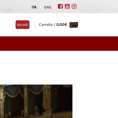
ITA
|
ENG
Accedi
Carrello /
0,00
€
G