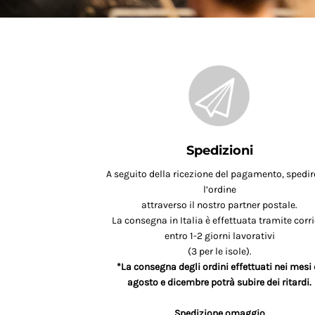
Spedizioni
A seguito della ricezione del pagamento, spedi
l’ordine
attraverso il nostro partner postale.
La consegna in Italia è effettuata tramite corri
entro 1-2 giorni lavorativi
(3 per le isole).
*La consegna degli ordini effettuati nei mesi 
agosto e dicembre potrà subire dei ritardi.
Spedizione omaggio