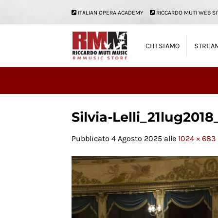
Salta
ITALIAN OPERA ACADEMY
RICCARDO MUTI WEB SI
ai
contenuti
CHI SIAMO
STREA
Silvia-Lelli_21lug201
Pubblicato
4 Agosto 2025
alle
1024 × 683