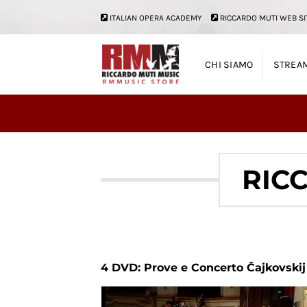
Salta
ITALIAN OPERA ACADEMY
RICCARDO MUTI WEB SI
ai
contenuti
CHI SIAMO
STREA
RIC
4 DVD: Prove e Concerto Čajkovski