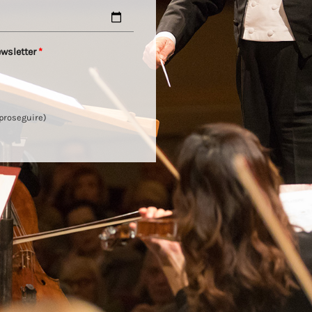
ewsletter
*
 proseguire)