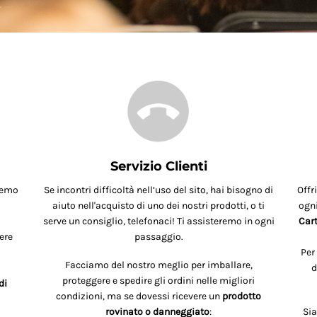
Servizio Clienti
remo
Se incontri difficoltà nell’uso del sito, hai bisogno di
Offr
aiuto nell'acquisto di uno dei nostri prodotti, o ti
ogni
serve un consiglio, telefonaci! Ti assisteremo in ogni
Cart
ere
passaggio.
Per
Facciamo del nostro meglio per imballare,
d
proteggere e spedire gli ordini nelle migliori
di
condizioni, ma se dovessi ricevere un
prodotto
rovinato o danneggiato
:
Si