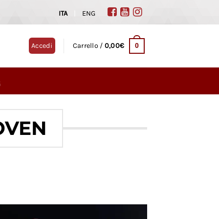
ITA
|
ENG
0
Accedi
Carrello /
0,00
€
G
OVEN