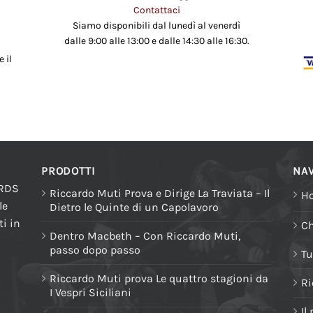
Contattaci
Siamo disponibili dal lunedì al venerdì
dalle 9:00 alle 13:00 e dalle 14:30 alle 16:30.
 il
PRODOTTI
NAV
ORDS
Riccardo Muti Prova e Dirige La Traviata – Il
H
le
Dietro le Quinte di un Capolavoro
i in
Ch
Dentro Macbeth – Con Riccardo Muti,
passo dopo passo
Tu
Riccardo Muti prova Le quattro stagioni da
Ri
I Vespri Siciliani
Il