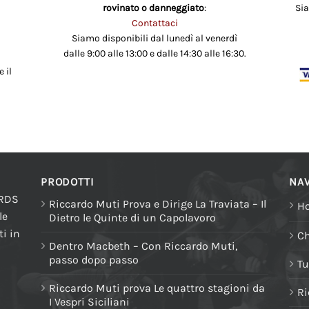
rovinato o danneggiato
:
Si
Contattaci
Siamo disponibili dal lunedì al venerdì
dalle 9:00 alle 13:00 e dalle 14:30 alle 16:30.
 il
PRODOTTI
NAV
ORDS
Riccardo Muti Prova e Dirige La Traviata – Il
H
le
Dietro le Quinte di un Capolavoro
i in
Ch
Dentro Macbeth – Con Riccardo Muti,
passo dopo passo
Tu
Riccardo Muti prova Le quattro stagioni da
Ri
I Vespri Siciliani