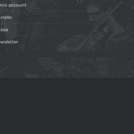
 mio account
rrello
assa
wsletter