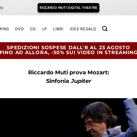
RICCARDO MUTI DIGITAL THEATRE
TE
MING
DVD
CD
LP
LIBRI
IDEE REGALO
SPEDIZIONI SOSPESE DALL'8 AL 23 AGOSTO
FINO AD ALLORA, -30% SUI VIDEO IN STREAMIN
Riccardo Muti prova Mozart:
Sinfonia
Jupiter