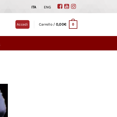
ITA
|
ENG
0
Accedi
Carrello /
0,00
€
G