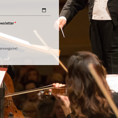
ewsletter
*
 proseguire)