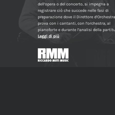
dell’opera o del concerto, si impegna a
registrare ciò che succede nelle fasi di
preparazione dove il Direttore d’Orchestr
prova con i cantanti, con l’orchestra, al
pianoforte e durante l’analisi della partit
Leggi di più
Made in Italy
INFORMATIVA PRIVACY
AVVERTENZE E NOTE LEGALI
C
Copyright 2026 © RMMUSIC SRL, all rights reserved.