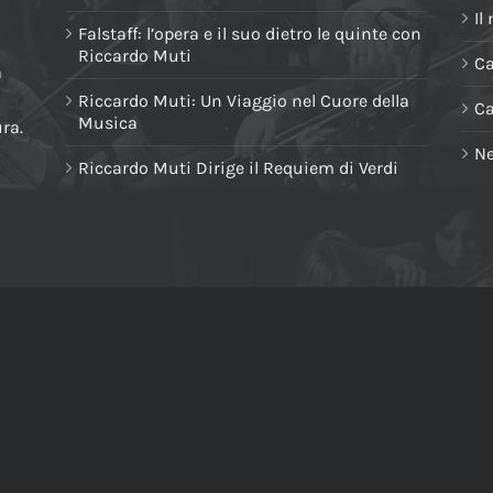
Il
Falstaff: l’opera e il suo dietro le quinte con
Riccardo Muti
Ca
a
Riccardo Muti: Un Viaggio nel Cuore della
C
Musica
ura.
Ne
Riccardo Muti Dirige il Requiem di Verdi
ONDIZIONI GENERALI DI VENDITA
COOKIE POLICY
 C.F. e Partita IVA: 02420810398