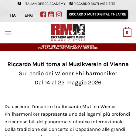
Salta
ITALIAN OPERA ACADEMY
RICCARDO MUTI WEB SITE
ai
RICCARDO MUTI DIGITAL THEATRE
ITA
|
ENG
contenuti
0
SPEDIZIONI SOSPESE DALL'8 AL 23 AGOSTO
FINO AD ALLORA, -30% SUI VIDEO IN STREAMING
Riccardo Muti torna al Musikverein di Vienna
Sul podio dei Wiener Philharmoniker
Dal 14 al 22 maggio 2026
Da decenni, l’incontro tra Riccardo Muti e i Wiener
Philharmoniker rappresenta uno dei legami più profondi
e riconoscibili del panorama sinfonico internazionale.
Dalla tradizione del Concerto di Capodanno alle grandi