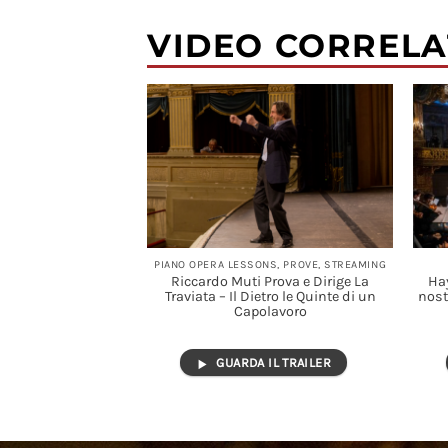
VIDEO CORRELA
, STREAMING
PIANO OPERA LESSONS, PROVE, STREAMING
rige il Requiem di
Riccardo Muti Prova e Dirige La
Hay
erdi
Traviata – Il Dietro le Quinte di un
nost
Capolavoro
I DI PIÙ
GUARDA IL TRAILER