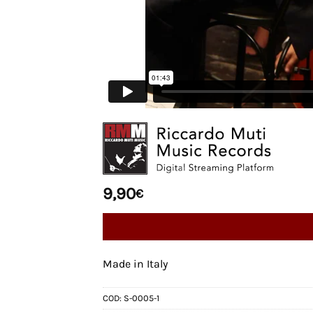
9,90
€
Made in Italy
COD:
S-0005-1