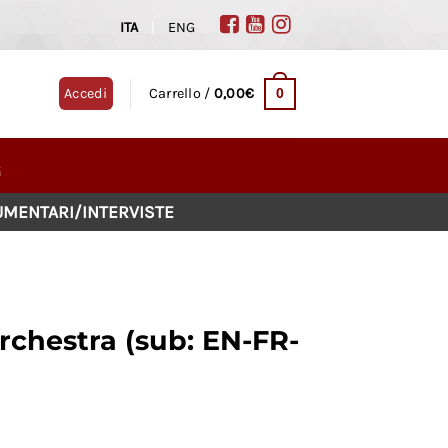
ITA
|
ENG
0
Accedi
Carrello /
0,00
€
G
MENTARI/INTERVISTE
’orchestra (sub: EN-FR-