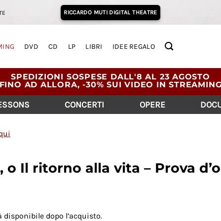
RICCARDO MUTI DIGITAL THEATRE
TE
MING
DVD
CD
LP
LIBRI
IDEE REGALO
SPEDIZIONI SOSPESE DALL'8 AL 23 AGOSTO
FINO AD ALLORA, -30% SUI VIDEO IN STREAMIN
LESSONS
CONCERTI
OPERE
DOCU
qui
, o Il ritorno alla vita – Prova d
rà disponibile dopo l’acquisto.