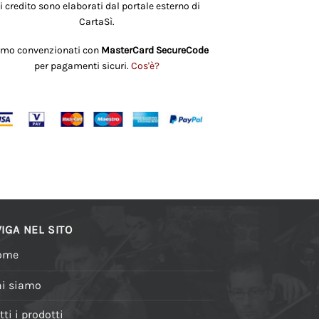
i credito sono elaborati dal portale esterno di
CartaSì.
amo convenzionati con
MasterCard SecureCode
per pagamenti sicuri.
Cos'è?
IGA NEL SITO
ome
i siamo
tti i prodotti