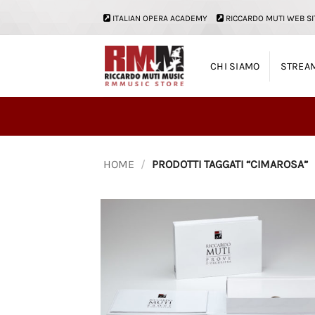
Salta
ITALIAN OPERA ACADEMY
RICCARDO MUTI WEB SI
ai
contenuti
CHI SIAMO
STREA
HOME
/
PRODOTTI TAGGATI “CIMAROSA”