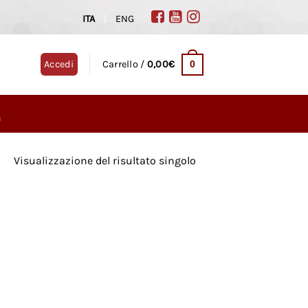
ITA
|
ENG
0
Accedi
Carrello /
0,00
€
G
Visualizzazione del risultato singolo