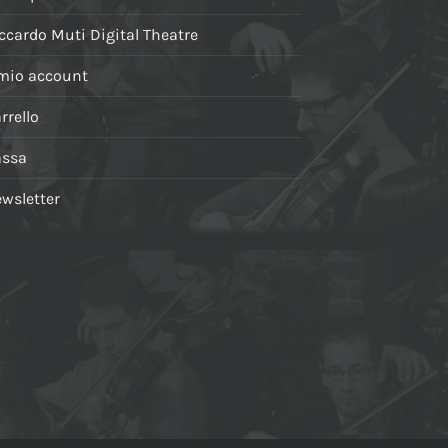
ccardo Muti Digital Theatre
 mio account
rrello
assa
wsletter