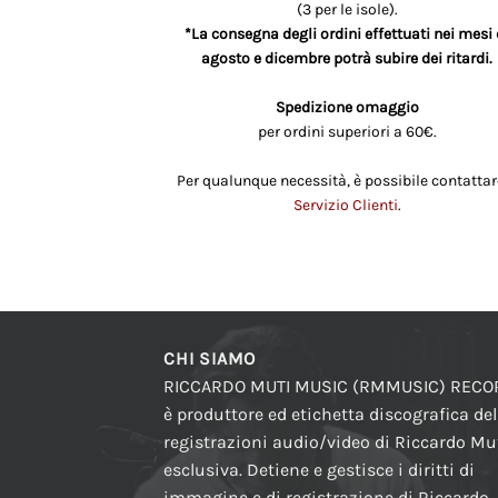
(3 per le isole).
*La consegna degli ordini effettuati nei mesi 
agosto e dicembre potrà subire dei ritardi.
Spedizione omaggio
per ordini superiori a 60€.
Per qualunque necessità, è possibile contattare
Servizio Clienti
.
CHI SIAMO
RICCARDO MUTI MUSIC (RMMUSIC) REC
è produttore ed etichetta discografica del
registrazioni audio/video di Riccardo Mut
esclusiva. Detiene e gestisce i diritti di
immagine e di registrazione di Riccardo