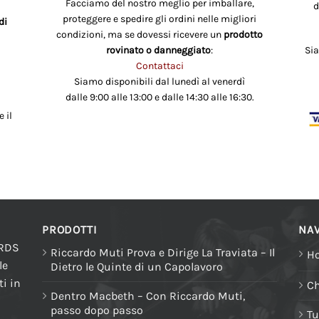
Facciamo del nostro meglio per imballare,
d
proteggere e spedire gli ordini nelle migliori
di
condizioni, ma se dovessi ricevere un
prodotto
rovinato o danneggiato
:
Si
Contattaci
Siamo disponibili dal lunedì al venerdì
dalle 9:00 alle 13:00 e dalle 14:30 alle 16:30.
 il
PRODOTTI
NAV
ORDS
Riccardo Muti Prova e Dirige La Traviata – Il
H
le
Dietro le Quinte di un Capolavoro
i in
Ch
Dentro Macbeth – Con Riccardo Muti,
passo dopo passo
Tu