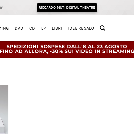
RICCARDO MUTI DIGITAL THEATRE
TE
MING
DVD
CD
LP
LIBRI
IDEE REGALO
SPEDIZIONI SOSPESE DALL'8 AL 23 AGOSTO
FINO AD ALLORA, -30% SUI VIDEO IN STREAMIN