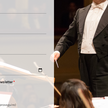
ewsletter
*
 proseguire)