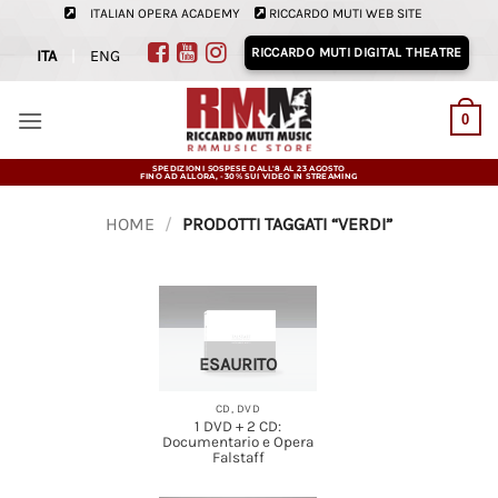
Salta
ITALIAN OPERA ACADEMY
RICCARDO MUTI WEB SITE
ai
RICCARDO MUTI DIGITAL THEATRE
ITA
|
ENG
contenuti
0
SPEDIZIONI SOSPESE DALL'8 AL 23 AGOSTO
FINO AD ALLORA, -30% SUI VIDEO IN STREAMING
HOME
/
PRODOTTI TAGGATI “VERDI”
ESAURITO
CD, DVD
1 DVD + 2 CD:
Documentario e Opera
Falstaff