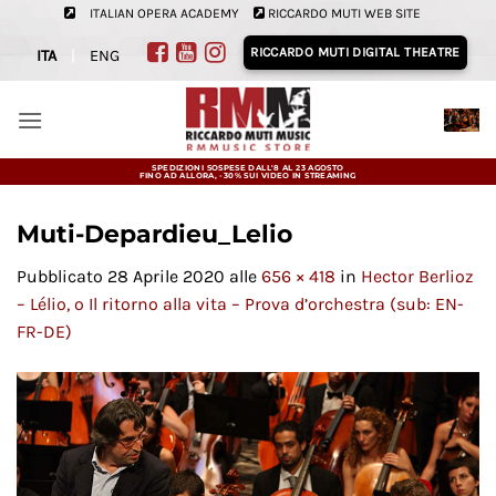
Salta
ITALIAN OPERA ACADEMY
RICCARDO MUTI WEB SITE
ai
RICCARDO MUTI DIGITAL THEATRE
ITA
|
ENG
contenuti
SPEDIZIONI SOSPESE DALL'8 AL 23 AGOSTO
FINO AD ALLORA, -30% SUI VIDEO IN STREAMING
Muti-Depardieu_Lelio
Pubblicato
28 Aprile 2020
alle
656 × 418
in
Hector Berlioz
– Lélio, o Il ritorno alla vita – Prova d’orchestra (sub: EN-
FR-DE)