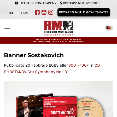
Salta
ITALIAN OPERA ACADEMY
RICCARDO MUTI WEB SITE
ai
RICCARDO MUTI DIGITAL THEATRE
ITA
|
ENG
contenuti
SPEDIZIONI SOSPESE DALL'8 AL 23 AGOSTO
FINO AD ALLORA, -30% SUI VIDEO IN STREAMING
Banner Sostakovich
Pubblicato
20 Febbraio 2023
alle
1600 × 1067
in
CD
SHOSTAKOVICH: Symphony No. 13