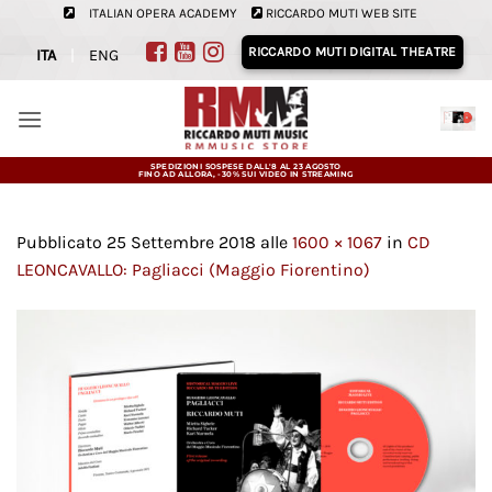
Salta
ITALIAN OPERA ACADEMY
RICCARDO MUTI WEB SITE
ai
RICCARDO MUTI DIGITAL THEATRE
ITA
|
ENG
contenuti
SPEDIZIONI SOSPESE DALL'8 AL 23 AGOSTO
FINO AD ALLORA, -30% SUI VIDEO IN STREAMING
Pubblicato
25 Settembre 2018
alle
1600 × 1067
in
CD
LEONCAVALLO: Pagliacci (Maggio Fiorentino)