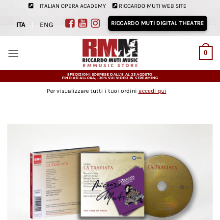
Salta
ITALIAN OPERA ACADEMY
RICCARDO MUTI WEB SITE
ai
RICCARDO MUTI DIGITAL THEATRE
ITA
|
ENG
contenuti
0
SPEDIZIONI SOSPESE DALL'8 AL 23 AGOSTO
FINO AD ALLORA, -30% SUI VIDEO IN STREAMING
Per visualizzare tutti i tuoi ordini
accedi qui