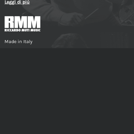
Leggi di più
Made in Italy
PRODOTTI
Riccardo Muti Prova e Dirige La Traviata – Il Dietro le
Quinte di un Capolavoro
Dentro Macbeth – Con Riccardo Muti, passo dopo
passo
Riccardo Muti prova Le quattro stagioni da I Vespri
Siciliani