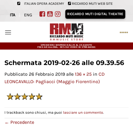
Salta
ITALIAN OPERA ACADEMY
RICCARDO MUTI WEB SITE
ai
RICCARDO MUTI DIGITAL THEATRE
ITA
|
ENG
contenuti
SPEDIZIONI SOSPESE DALL'8 AL 23 AGOSTO
FINO AD ALLORA, -30% SUI VIDEO IN STREAMING
Schermata 2019-02-26 alle 09.39.56
Pubblicato
26 Febbraio 2019
alle
136 × 25
in
CD
LEONCAVALLO: Pagliacci (Maggio Fiorentino)
I trackback sono chiusi, ma puoi
lasciare un commento
.
←
Precedente