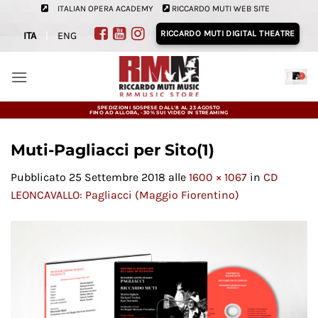
Salta
ITALIAN OPERA ACADEMY
RICCARDO MUTI WEB SITE
ai
RICCARDO MUTI DIGITAL THEATRE
ITA
|
ENG
contenuti
SPEDIZIONI SOSPESE DALL'8 AL 23 AGOSTO
FINO AD ALLORA, -30% SUI VIDEO IN STREAMING
Muti-Pagliacci per Sito(1)
Pubblicato
25 Settembre 2018
alle
1600 × 1067
in
CD
LEONCAVALLO: Pagliacci (Maggio Fiorentino)